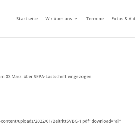
Startseite
Wir über uns
Termine
Fotos & Vi
 am 03.März. über SEPA-Lastschrift eingezogen
-content/uploads/2022/01/BeitrittSVBG-1.pdf“ download=“all“