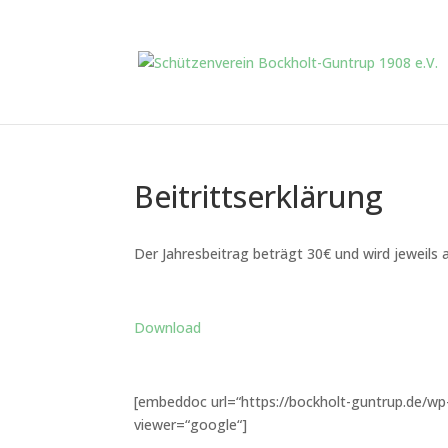
Beitrittserklärung
Der Jahresbeitrag beträgt 30€ und wird jeweils
Download
[embeddoc url=“https://bockholt-guntrup.de/wp
viewer=“google“]